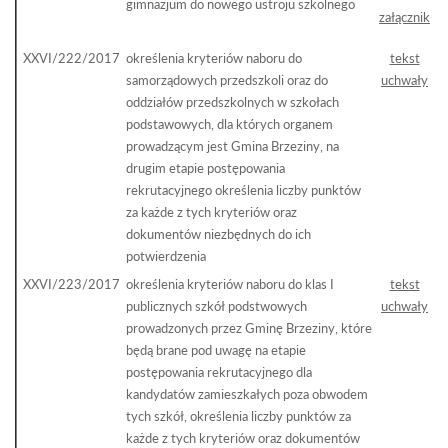
gimnazjum do nowego ustroju szkolnego
załącznik
XXVI/222/2017
określenia kryteriów naboru do
tekst
samorządowych przedszkoli oraz do
uchwały
oddziałów przedszkolnych w szkołach
podstawowych, dla których organem
prowadzącym jest Gmina Brzeziny, na
drugim etapie postępowania
rekrutacyjnego określenia liczby punktów
za każde z tych kryteriów oraz
dokumentów niezbędnych do ich
potwierdzenia
XXVI/223/2017
określenia kryteriów naboru do klas I
tekst
publicznych szkół podstwowych
uchwały
prowadzonych przez Gminę Brzeziny, które
będą brane pod uwagę na etapie
postępowania rekrutacyjnego dla
kandydatów zamieszkałych poza obwodem
tych szkół, określenia liczby punktów za
każde z tych kryteriów oraz dokumentów