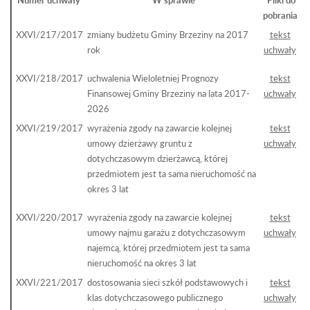
pobrania
XXVI/217/2017
zmiany budżetu Gminy Brzeziny na 2017
tekst
rok
uchwały
XXVI/218/2017
uchwalenia Wieloletniej Prognozy
tekst
Finansowej Gminy Brzeziny na lata 2017-
uchwały
2026
XXVI/219/2017
wyrażenia zgody na zawarcie kolejnej
tekst
umowy dzierżawy gruntu z
uchwały
dotychczasowym dzierżawcą, której
przedmiotem jest ta sama nieruchomość na
okres 3 lat
XXVI/220/2017
wyrażenia zgody na zawarcie kolejnej
tekst
umowy najmu garażu z dotychczasowym
uchwały
najemcą, której przedmiotem jest ta sama
nieruchomość na okres 3 lat
XXVI/221/2017
dostosowania sieci szkół podstawowych i
tekst
klas dotychczasowego publicznego
uchwały