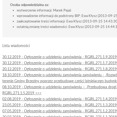
Osoba odpowiedzialna za:
wytworzenie informacji: Marek Pejaś
wprowadzenie informacji do podstrony BIP: Ewa Kłysz (2013-09-2
zaakceptowanie treści informacji: Ewa Kłysz (2013-09-25 14:43:30
ostatnią zmianę treści wiadomości: Ewa Kłysz (2013-09-25 14:44:
Lista wiadomości
30.12.2019 - Ogłoszenie o udzieleniu zamówienia - RGiRL.271.1.9.201
30.12.2019 - Ogłoszenie o udzieleniu zamówienia - RGiRL.271.1.7.201
20.12.2019 - Ogłoszenie o udzieleniu zamówienia - RGiRL.271.1.8.201
18.10.2019 - Ogłoszenie o udzieleniu zamówienia zamówieniu - „Rozwój i
terenie Gminy Brzeziny poprzez przebudowę części istniejącego budyn
08.10.2019 - Ogłoszenie o udzieleniu zamówieniu – „Przebudowa drogi
RGiRL.271.1.5.2019 >>>
02.08.2019 - Ogłoszenie o udzieleniu zamówienia - RGiRL.271.1.4.201
23.05.2019 - Ogłoszenie o udzieleniu zamówienia - RGiRL.271.1.3.201
07.05.2019 - Ogłoszenie o udzieleniu zamówienia - RGiRL.271.1.2.201
20.03.2019 - Ogłoszenie o udzieleniu zamówienia - RGiRL.271.1.1.201