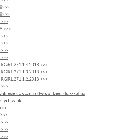
18>>>
18>>>
8 >>>
18 >>>
8 >>>
8 >>>
8 >>>
8 >>>
- RGiRL.271.1.4.2018 >>>
- RGiRL.271.1.3.2018 >>>
- RGiRL.271.1.2.2018 >>>
 >>>
zakresie dowozu i odwozu dzieci do szkół na
cznych w okr
7>>>
7>>>
7 >>>
7 >>>
7 >>>