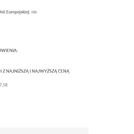
ii Europejskiej:
nie
ÓWIENIA:
H Z NAJNIŻSZĄ I NAJWYŻSZĄ CENĄ
7,58