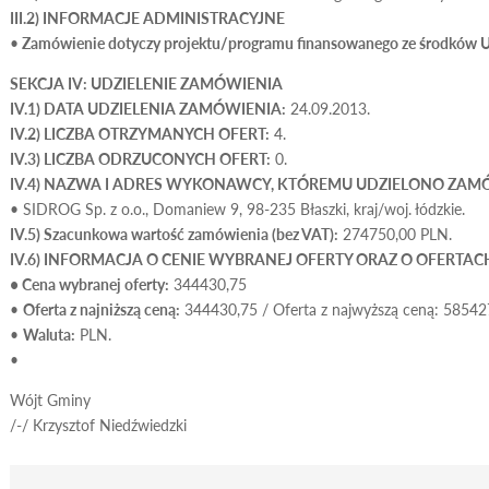
III.2) INFORMACJE ADMINISTRACYJNE
•
Zamówienie dotyczy projektu/programu finansowanego ze środków Un
SEKCJA IV: UDZIELENIE ZAMÓWIENIA
IV.1) DATA UDZIELENIA ZAMÓWIENIA:
24.09.2013.
IV.2) LICZBA OTRZYMANYCH OFERT:
4.
IV.3) LICZBA ODRZUCONYCH OFERT:
0.
IV.4) NAZWA I ADRES WYKONAWCY, KTÓREMU UDZIELONO ZAM
• SIDROG Sp. z o.o., Domaniew 9, 98-235 Błaszki, kraj/woj. łódzkie.
IV.5) Szacunkowa wartość zamówienia (bez VAT):
274750,00 PLN.
IV.6) INFORMACJA O CENIE WYBRANEJ OFERTY ORAZ O OFERTAC
• Cena wybranej oferty:
344430,75
•
Oferta z najniższą ceną:
344430,75 / Oferta z najwyższą ceną: 58542
•
Waluta:
PLN.
•
Wójt Gminy
/-/ Krzysztof Niedźwiedzki