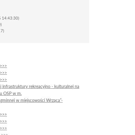
5 14:43:30)
)
17)
9>>>
9>>>
9>>>
nfrastruktury rekreacyjno - kulturalnej na
ku OSP w m.
 gminnej w miejscowości Wrząca”-
9>>>
9>>>
9>>>
9 >>>