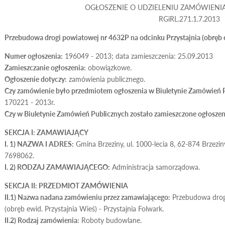
OGŁOSZENIE O UDZIELENIU ZAMÓWIENIA 
RGiRL.271.1.7.2013
Przebudowa drogi powiatowej nr 4632P na odcinku Przystajnia (obręb ew
Numer ogłoszenia:
196049 - 2013; data zamieszczenia: 25.09.2013
Zamieszczanie ogłoszenia:
obowiązkowe.
Ogłoszenie dotyczy:
zamówienia publicznego.
Czy zamówienie było przedmiotem ogłoszenia w Biuletynie Zamówień 
170221 - 2013r.
Czy w Biuletynie Zamówień Publicznych zostało zamieszczone ogłoszeni
SEKCJA I: ZAMAWIAJĄCY
I. 1) NAZWA I ADRES:
Gmina Brzeziny, ul. 1000-lecia 8, 62-874 Brzeziny
7698062.
I. 2) RODZAJ ZAMAWIAJĄCEGO:
Administracja samorządowa.
SEKCJA II: PRZEDMIOT ZAMÓWIENIA
II.1) Nazwa nadana zamówieniu przez zamawiającego:
Przebudowa drogi
(obręb ewid. Przystajnia Wieś) - Przystajnia Folwark.
II.2) Rodzaj zamówienia:
Roboty budowlane.