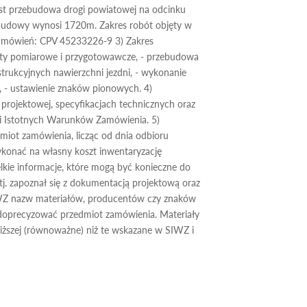
st przebudowa drogi powiatowej na odcinku
zebudowy wynosi 1720m. Zakres robót objęty w
Zamówień: CPV 45233226-9 3) Zakres
y pomiarowe i przygotowawcze, - przebudowa
strukcyjnych nawierzchni jezdni, - wykonanie
- ustawienie znaków pionowych. 4)
projektowej, specyfikacjach technicznych oraz
acji Istotnych Warunków Zamówienia. 5)
iot zamówienia, licząc od dnia odbioru
onać na własny koszt inwentaryzację
kie informacje, które mogą być konieczne do
j. zapoznał się z dokumentacją projektową oraz
SIWZ nazw materiałów, producentów czy znaków
 doprecyzować przedmiot zamówienia. Materiały
niższej (równoważne) niż te wskazane w SIWZ i