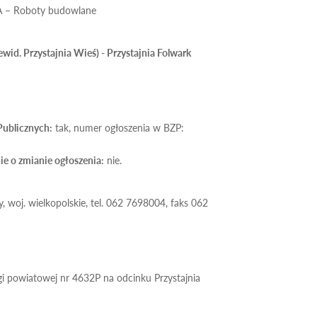
– Roboty budowlane
id. Przystajnia Wieś) - Przystajnia Folwark
Publicznych:
tak, numer ogłoszenia w BZP:
e o zmianie ogłoszenia:
nie.
, woj. wielkopolskie, tel. 062 7698004, faks 062
 powiatowej nr 4632P na odcinku Przystajnia