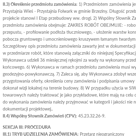
II.3) Określenie przedmiotu zamówienia:
1) Przedmiotem zamówienia je
Przystajnia Wieś - Przystajnia Folwark w gminie Brzeziny. Długość pr
projekcie stanowi I Etap przebudowy ww. drogi. 2) Wspólny Słownik 
przedmiotu zamówienia obejmuje: ZAKRES ROBÓT OBEJMUJE: - robot
przepustu, - profilowanie podłoża tłuczniowego, - ułożenie warstw kon
pobocza gruntowego i umocnieniowego kruszywem łamanym twardym, 
Szczegółowy opis przedmiotu zamówienia zawarty jest w dokumentacji 
w przedmiarze robót, które stanowią załączniki do niniejszej Specyfik
Wykonawca udzieli 36 miesięcznej rękojmi za wady na wykonany przedm
końcowego. 6) Wykonawca w ramach przedmiotu zamówienia musi wyk
geodezyjno-powykonawczą. 7) Zaleca się, aby Wykonawca zdobył wszel
przygotowania oferty, określenia ceny zamówienia i podpisania umowy t
dokonał wizji lokalnej na terenie budowy. 8) W przypadku użycia w 
towarowych należy traktować je jako przykładowe, które mają na celu
do wykonania zamówienia należy przyjmować w kategorii i jakości nie 
dokumentacji projektowej..
II.4) Wspólny Słownik Zamówień (CPV):
45.23.32.26-9.
SEKCJA III: PROCEDURA
III.1) TRYB UDZIELENIA ZAMÓWIENIA:
Przetarg nieograniczony