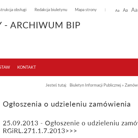
Aa
strukcja obsługi
Redakcja biuletynu
Mapa strony
Aa
Aa
 - ARCHIWUM BIP
USTAW
KONTAKT
Jesteś tutaj:
Biuletyn Informacji Publicznej
»
Zamówi
Ogłoszenia o udzieleniu zamówienia
25.09.2013 - Ogłoszenie o udzieleniu zamó
RGiRL.271.1.7.2013>>>