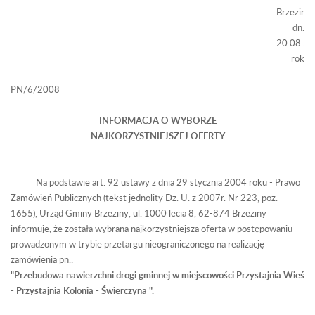
Brzeziny,
dn.
20.08.2
rok
PN/6/2008
INFORMACJA O WYBORZE
NAJKORZYSTNIEJSZEJ OFERTY
Na podstawie art. 92 ustawy z dnia 29 stycznia 2004 roku - Prawo
Zamówień Publicznych (tekst jednolity Dz. U.
z
2007r. Nr 223, poz.
1655), Urząd Gminy Brzeziny, ul. 1000
lecia
8, 62-874 Brzeziny
informuje, że została wybrana najkorzystniejsza oferta w postępowaniu
prowadzonym w trybie przetargu nieograniczonego na realizację
zamówienia pn.:
"Przebudowa nawierzchni drogi gminnej w miejscowości
Przystajnia
Wieś
-
Przystajnia
Kolonia -
Świerczyna
".