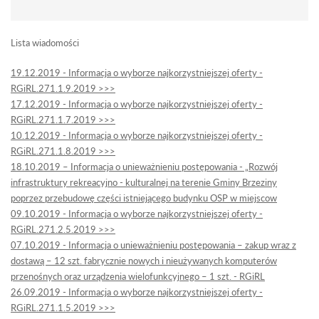
Lista wiadomości
19.12.2019 - Informacja o wyborze najkorzystniejszej oferty -
RGiRL.271.1.9.2019 >>>
17.12.2019 - Informacja o wyborze najkorzystniejszej oferty -
RGiRL.271.1.7.2019 >>>
10.12.2019 - Informacja o wyborze najkorzystniejszej oferty -
RGiRL.271.1.8.2019 >>>
18.10.2019 – Informacja o unieważnieniu postępowania - „Rozwój
infrastruktury rekreacyjno - kulturalnej na terenie Gminy Brzeziny
poprzez przebudowę części istniejącego budynku OSP w miejscow
09.10.2019 - Informacja o wyborze najkorzystniejszej oferty -
RGiRL.271.2.5.2019 >>>
07.10.2019 - Informacja o unieważnieniu postępowania – zakup wraz z
dostawą – 12 szt. fabrycznie nowych i nieużywanych komputerów
przenośnych oraz urządzenia wielofunkcyjnego – 1 szt. - RGiRL
26.09.2019 - Informacja o wyborze najkorzystniejszej oferty -
RGiRL.271.1.5.2019 >>>