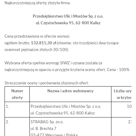
Najkorzystniejszą ofertę złożyła firma:
Przedsiębiorstwo Ulic i Mostów Sp. z o.
o
.
ul
. Częstochowska 95, 62-800 Kalisz
Cena przedstawiona w ofercie wynosi:
ogółem
brutto
:
132.815,30
zł
(słownie: sto trzydzieści dwa tysiące
osiemset piętnaście złotych 30/100).
Wybrana oferta spełnia wymogi SIWZ i uznana została za
najkorzystniejszą w oparciu o przyjęte kryteria oceny ofert. Cena - 100%
Streszczenie oceny i porównania złożonych ofert:
Numer
Nazwa i adres wykonawcy
Liczba uzys
oferty
w kryteri
1.
Przedsiębiorstwo Ulic i Mostów Sp. z o.
o
.
100,
ul
. Częstochowska 95, 62-800 Kalisz
2.
STRABAG Sp.
zo.
o
.
27,
ul
. B. Brechta 7
03-472 Warszawa / Polska