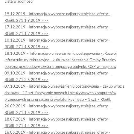
Lista wiadomości
19.12.2019 - Informacja o wyborze najkorzystniejszej oferty -
RGiRL.271.1.9.2019 >>>
17.12.2019 - Informacja o wyborze najkorzystniejszej oferty -
RGiRL.271.1.7.2019 >>>
10.12.2019 - Informacja o wyborze najkorzystniejszej oferty -
RGiRL.271.1.8.2019 >>>
18.10.2019 – Informacja o unieważnieniu postępowania - „Rozwój
infrastruktury rekreacyjno - kulturalnej na terenie Gminy Brzeziny
poprzez przebudowę części istniejącego budynku OSP w miejscow
09.10.2019 - Informacja o wyborze najkorzystniejszej oferty -
RGiRL.271.2.5.2019 >>>
07.10.2019 - Informacja o unieważnieniu postępowania – zakup wraz z
dostawą – 12 szt. fabrycznie nowych i nieużywanych komputerów
przenośnych oraz urządzenia wielofunkcyjnego – 1 szt. - RGiRL
26.09.2019 - Informacja o wyborze najkorzystniejszej oferty -
RGiRL.271.1.5.2019 >>>
18.07.2019 - Informacja o wyborze najkorzystniejszej oferty -
RGiRL.271.1.4.2019 >>>
16.05.2019 - Informacja o wyborze najkorzystniejszej oferty -