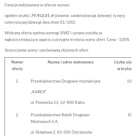
Cena przedstawiona w ofercie wynosi:
ogółem brutto:
79.452,01 zł
(słownie: siedemdziesiąt dziewięć tysięcy
czterysta pięćdziesiąt dwa złote 01/100).
Wybrana oferta spełnia wymogi SIWZ i uznana została za
najkorzystniejszą w oparciu o przyjęte kryteria oceny ofert. Cena - 100%
Streszczenie oceny i porównania złożonych ofert:
Numer
Nazwa i adres wykonawcy
Liczba uzys
oferty
w kryteri
1.
Przedsiębiorstwo Drogowo-Inżynieryjne
100,
„KAREX"
ul. Piwonicka 12, 62-800 Kalisz
2.
Przedsiębiorstwo Robót Drogowo-
82,
Mostowych S.A.
ul. Składowa 2, 63-500 Ostrzeszów