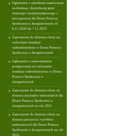
Ogłoszenie o udzieleniu zamówienia
na dostawę i dystrybucję gazu
ziemnego wysokometanowego z
sieci gazowej dla Domu Pomocy
Społecznej w Jarogniewicach od
8.11.2020 do 7.11.2023
Zaproszenie do złożenia oferty na
wykonanie instalacji
wideodomofonu w Domu Pomocy
Społecznej w Jarogniewicach
Ogłoszenie o unieważnieniu
postępowania na wykonanie
instalacji wideodomofonu w Domu
Pomocy Społecznej w
Jarogniewicach
Zaproszenie do złożenia oferty na
dostawę artykułów mleczarskich dla
Domu Pomocy Społecznej w
Jarogniewicach na rok 2021
Zaproszenie do złożenia oferty na
dostawę pieczywa i wyrobów
piekarniczych dla Domu Pomocy
Społecznej w Jarogniewicach na rok
2021