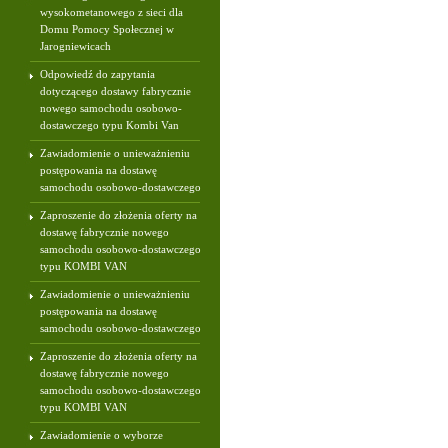
wysokometanowego z sieci dla
Domu Pomocy Społecznej w
Jarogniewicach
Odpowiedź do zapytania
dotyczącego dostawy fabrycznie
nowego samochodu osobowo-
dostawczego typu Kombi Van
Zawiadomienie o unieważnieniu
postępowania na dostawę
samochodu osobowo-dostawczego
Zaproszenie do złożenia oferty na
dostawę fabrycznie nowego
samochodu osobowo-dostawczego
typu KOMBI VAN
Zawiadomienie o unieważnieniu
postępowania na dostawę
samochodu osobowo-dostawczego
Zaproszenie do złożenia oferty na
dostawę fabrycznie nowego
samochodu osobowo-dostawczego
typu KOMBI VAN
Zawiadomienie o wyborze