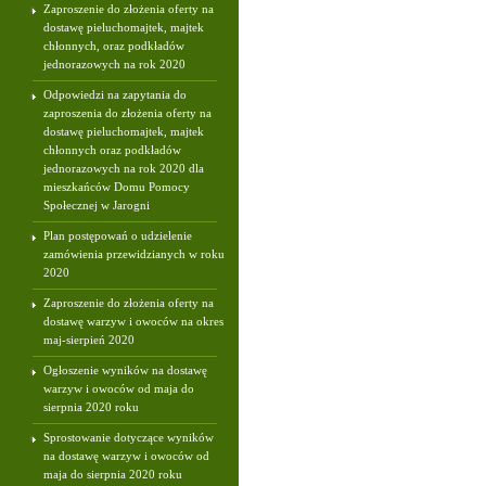
Zaproszenie do złożenia oferty na
dostawę pieluchomajtek, majtek
chłonnych, oraz podkładów
jednorazowych na rok 2020
Odpowiedzi na zapytania do
zaproszenia do złożenia oferty na
dostawę pieluchomajtek, majtek
chłonnych oraz podkładów
jednorazowych na rok 2020 dla
mieszkańców Domu Pomocy
Społecznej w Jarogni
Plan postępowań o udzielenie
zamówienia przewidzianych w roku
2020
Zaproszenie do złożenia oferty na
dostawę warzyw i owoców na okres
maj-sierpień 2020
Ogłoszenie wyników na dostawę
warzyw i owoców od maja do
sierpnia 2020 roku
Sprostowanie dotyczące wyników
na dostawę warzyw i owoców od
maja do sierpnia 2020 roku