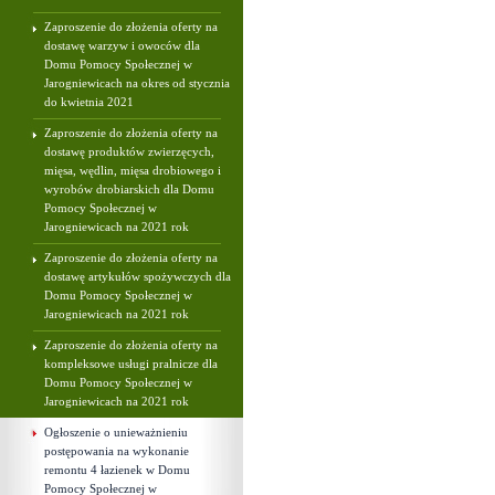
Zaproszenie do złożenia oferty na
dostawę warzyw i owoców dla
Domu Pomocy Społecznej w
Jarogniewicach na okres od stycznia
do kwietnia 2021
Zaproszenie do złożenia oferty na
dostawę produktów zwierzęcych,
mięsa, wędlin, mięsa drobiowego i
wyrobów drobiarskich dla Domu
Pomocy Społecznej w
Jarogniewicach na 2021 rok
Zaproszenie do złożenia oferty na
dostawę artykułów spożywczych dla
Domu Pomocy Społecznej w
Jarogniewicach na 2021 rok
Zaproszenie do złożenia oferty na
kompleksowe usługi pralnicze dla
Domu Pomocy Społecznej w
Jarogniewicach na 2021 rok
Ogłoszenie o unieważnieniu
postępowania na wykonanie
remontu 4 łazienek w Domu
Pomocy Społecznej w