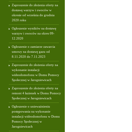
Zaproszenie do złożenia oferty na
dostawę warzyw i owoców w
okresie od września do grudnia
2020 roku
Ogłoszenie wyników na dostawę
warzyw i owoców na okres 09-
12.2020
Ogłoszenie o zamiarze zawarcia
umowy na dostawę gazu od
8.11.2020 do 7.11.2023
Zaproszenie do złożenia oferty na
wykonanie instalacji
wideodomofonu w Domu Pomocy
Społecznej w Jarogniewicach
Zaproszenie do złożenia oferty na
remont 4 łazienek w Domu Pomocy
Społecznej w Jarogniewicach
Ogłoszenie o unieważnieniu
postępowania na wykonanie
instalacji wideodomofonu w Domu
Pomocy Społecznej w
Jarogniewicach