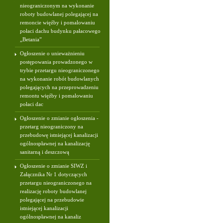
nieograniczonym na wykonanie
roboty budowlanej polegającej na
remoncie więźby i pomalowaniu
połaci dachu budynku pałacowego
„Betania”
Ogłoszenie o unieważnieniu
postępowania prowadzonego w
trybie przetargu nieograniczonego
na wykonanie robót budowlanych
polegających na przeprowadzeniu
remontu więźby i pomalowaniu
połaci dac
Ogłoszenie o zmianie ogłoszenia -
przetarg nieograniczony na
przebudowę istniejącej kanalizacji
ogólnospławnej na kanalizację
sanitarną i deszczową
Ogłoszenie o zmianie SIWZ i
Załącznika Nr 1 dotyczących
przetargu nieograniczonego na
realizację roboty budowlanej
polegającej na przebudowie
istniejącej kanalizacji
ogólnospławnej na kanaliz