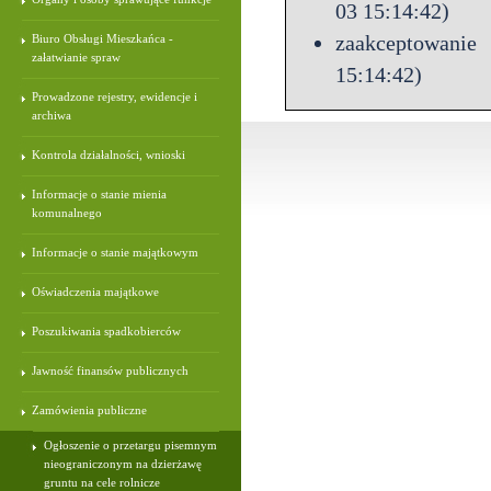
03 15:14:42)
zaakceptowanie
Biuro Obsługi Mieszkańca -
załatwianie spraw
15:14:42)
Prowadzone rejestry, ewidencje i
archiwa
Kontrola działalności, wnioski
Informacje o stanie mienia
komunalnego
Informacje o stanie majątkowym
Oświadczenia majątkowe
Poszukiwania spadkobierców
Jawność finansów publicznych
Zamówienia publiczne
Ogłoszenie o przetargu pisemnym
nieograniczonym na dzierżawę
gruntu na cele rolnicze