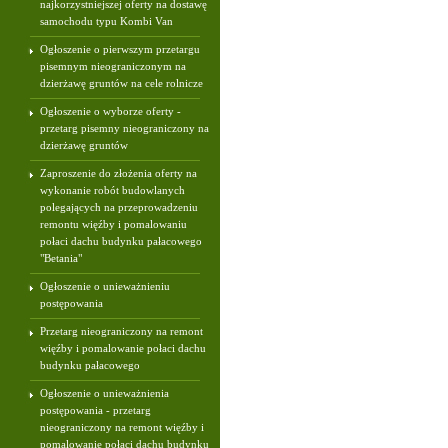
najkorzystniejszej oferty na dostawę
samochodu typu Kombi Van
Ogłoszenie o pierwszym przetargu
pisemnym nieograniczonym na
dzierżawę gruntów na cele rolnicze
Ogłoszenie o wyborze oferty -
przetarg pisemny nieograniczony na
dzierżawę gruntów
Zaproszenie do złożenia oferty na
wykonanie robót budowlanych
polegających na przeprowadzeniu
remontu więźby i pomalowaniu
połaci dachu budynku pałacowego
"Betania"
Ogłoszenie o unieważnieniu
postępowania
Przetarg nieograniczony na remont
więźby i pomalowanie połaci dachu
budynku pałacowego
Ogłoszenie o unieważnienia
postępowania - przetarg
nieograniczony na remont więźby i
pomalowanie połaci dachu budynku