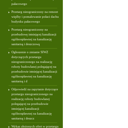
pałacowego
Przetarg nieograniczony na remont
więźby i pomalowanie połaci dachu
budynku pałacowego
Przetarg nieograniczony na
przebudowę istniejącej kanalizacji
ogólnospławnej na kanalizację
sanitarną i deszczową
Ogłoszenie o zmianie SIWZ
dotyczących przetargu
nieograniczonego na realizację
roboty budowlanej polegającej na
przebudowie istniejącej kanalizacji
ogólnospławnej na kanalizację
sanitarną i d
Odpowiedź na zapytanie dotyczące
przetargu nieograniczonego na
realizację roboty budowlanej
polegającej na przebudowie
istniejącej kanalizacji
ogólnospławnej na kanalizację
sanitarną i deszcz
Wykaz złożonych ofert w przetargu