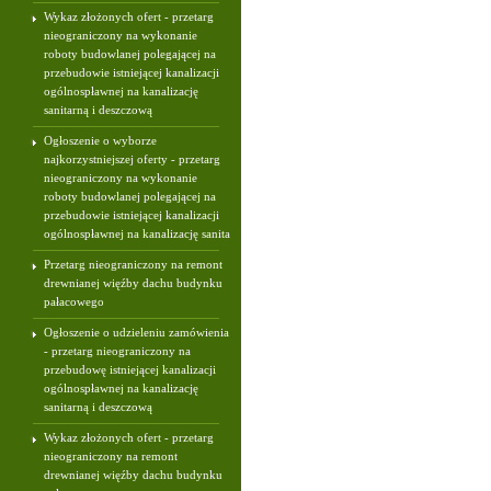
Wykaz złożonych ofert - przetarg
nieograniczony na wykonanie
roboty budowlanej polegającej na
przebudowie istniejącej kanalizacji
ogólnospławnej na kanalizację
sanitarną i deszczową
Ogłoszenie o wyborze
najkorzystniejszej oferty - przetarg
nieograniczony na wykonanie
roboty budowlanej polegającej na
przebudowie istniejącej kanalizacji
ogólnospławnej na kanalizację sanita
Przetarg nieograniczony na remont
drewnianej więźby dachu budynku
pałacowego
Ogłoszenie o udzieleniu zamówienia
- przetarg nieograniczony na
przebudowę istniejącej kanalizacji
ogólnospławnej na kanalizację
sanitarną i deszczową
Wykaz złożonych ofert - przetarg
nieograniczony na remont
drewnianej więźby dachu budynku