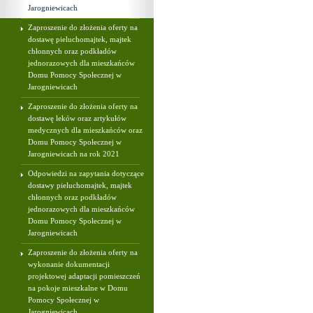
Jarogniewicach
Zaproszenie do złożenia oferty na
dostawę pieluchomajtek, majtek
chłonnych oraz podkładów
jednorazowych dla mieszkańców
Domu Pomocy Społecznej w
Jarogniewicach
Zaproszenie do złożenia oferty na
dostawę leków oraz artykułów
medycznych dla mieszkańców oraz
Domu Pomocy Społecznej w
Jarogniewicach na rok 2021
Odpowiedzi na zapytania dotyczące
dostawy pieluchomajtek, majtek
chłonnych oraz podkładów
jednorazowych dla mieszkańców
Domu Pomocy Społecznej w
Jarogniewicach
Zaproszenie do złożenia oferty na
wykonanie dokumentacji
projektowej adaptacji pomieszczeń
na pokoje mieszkalne w Domu
Pomocy Społecznej w
Jarogniewicach