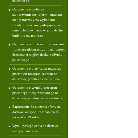
pałacowego
Ogłoszenie o wyborze
najkorzystniejszej oferty - przetarg
nieograniczony na wykonanie
roboty budowlanej polegającej na
remoncie drewnianej więźby dachu
budynku pałacowego
Ogłoszenie o udzieleniu zamówienia
- przetarg nieograniczony na remont
drewnianej więźby dachu budynku
pałacowego.
Ogłoszenie o pierwszym przetargu
pisemnym nieograniczonym na
dzierżawę gruntu na cele rolnicze
Ogłoszenie o wyniku przetargu
pisemnego nieograniczonego na
dzierżawę gruntów na cele rolnicze
Zaproszenie do złożenia oferty na
dostawę warzyw i owoców na IV
kwartał 2019 roku
Wynik postępowania na dostawę
warzyw i owoców