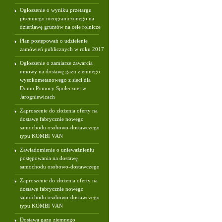
Ogłoszenie o wyniku przetargu
pisemnego nieograniczonego na
dzierżawę gruntów na cele rolnicze
Plan postępowań o udzielenie
zamówień publicznych w roku 2017
Ogłoszenie o zamiarze zawarcia
umowy na dostawę gazu ziemnego
wysokometanowego z sieci dla
Domu Pomocy Społecznej w
Jarogniewicach
Zaproszenie do złożenia oferty na
dostawę fabrycznie nowego
samochodu osobowo-dostawczego
typu KOMBI VAN
Zawiadomienie o unieważnieniu
postępowania na dostawę
samochodu osobowo-dostawczego
Zaproszenie do złożenia oferty na
dostawę fabrycznie nowego
samochodu osobowo-dostawczego
typu KOMBI VAN
Dostawa gazu ziemnego