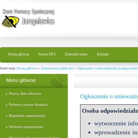
Strona główna
Strona DPS
Dziennik ustaw
Kontakt
Jesteś tutaj:
Strona główna
»
Zamówienia publiczne
»
Ogłoszenie o unieważnieniu postępowani
Menu główne
Nazwa, dane adresowe
Ogłoszenie o unieważn
Podstawy prawne działania
Osoba odpowiedzialn
Regulamin organizacyjny
wytworzenie info
Struktura organizacyjna
wprowadzenie in
Organy i osoby sprawujące funkcje