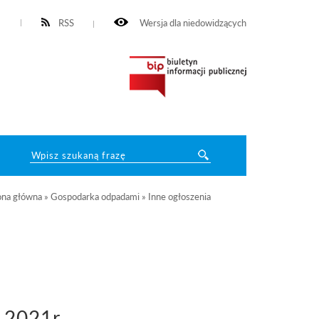
RSS
Wersja dla niedowidzących
ona główna
»
Gospodarka odpadami
»
Inne ogłoszenia
 2021r