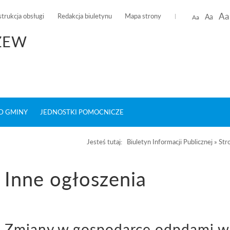
Aa
strukcja obsługi
Redakcja biuletynu
Mapa strony
Aa
Aa
ŻEW
D GMINY
JEDNOSTKI POMOCNICZE
Jesteś tutaj:
Biuletyn Informacji Publicznej
»
Str
Inne ogłoszenia
Zmiany w gospodarce odpdami w