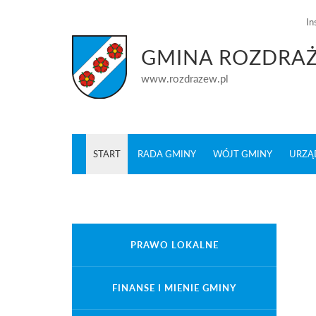
In
GMINA ROZDRA
www.rozdrazew.pl
START
RADA GMINY
WÓJT GMINY
URZĄ
PRAWO LOKALNE
FINANSE I MIENIE GMINY