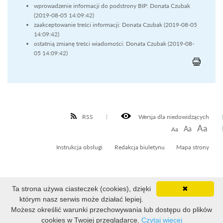
wprowadzenie informacji do podstrony BIP: Donata Czubak
(2019-08-05 14:09:42)
zaakceptowanie treści informacji: Donata Czubak (2019-08-05
14:09:42)
ostatnią zmianę treści wiadomości: Donata Czubak (2019-08-
05 14:09:42)
RSS
Wersja dla niedowidzących
Aa
Aa
Aa
Instrukcja obsługi
Redakcja biuletynu
Mapa strony
Ta strona używa ciasteczek (cookies), dzięki
✖
Liczba odsłon: 1790161
którym nasz serwis może działać lepiej.
Ostatnia aktualizacja Biuletynu: 2026-08-07 14:43:45
Możesz określić warunki przechowywania lub dostępu do plików
cookies w Twojej przeglądarce.
Czytaj więcej
Projekt i realizacja: WOKISS