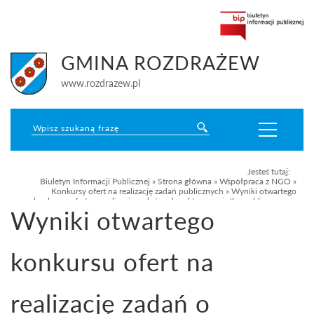
GMINA ROZDRAŻEW
www.rozdrazew.pl
Jesteś tutaj:
Biuletyn Informacji Publicznej
»
Strona główna
»
Współpraca z NGO
»
Konkursy ofert na realizację zadań publicznych
»
Wyniki otwartego
konkursu ofert na realizację zadań o charakterze pożytku publicznego w
Wyniki otwartego
2019 roku
konkursu ofert na
realizację zadań o