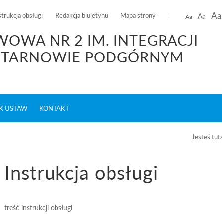
Aa
strukcja obsługi
Redakcja biuletynu
Mapa strony
Aa
Aa
OWA NR 2 IM. INTEGRACJI
W TARNOWIE PODGÓRNYM
K USTAW
KONTAKT
Jesteś tut
Instrukcja obsługi
treść instrukcji obsługi