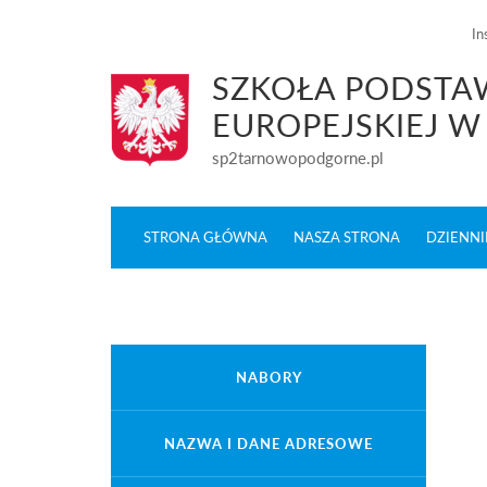
In
SZKOŁA PODSTAW
EUROPEJSKIEJ 
sp2tarnowopodgorne.pl
STRONA GŁÓWNA
NASZA STRONA
DZIENNI
NABORY
NAZWA I DANE ADRESOWE