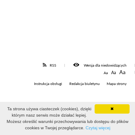
RSS
Wersja dla niedowidzących
Aa
Aa
Aa
Instrukcja obsługi
Redakcja biuletynu
Mapa strony
Ta strona używa ciasteczek (cookies), dzięki
✖
Liczba odsłon: 3523137
którym nasz serwis może działać lepiej.
Ostatnia aktualizacja Biuletynu: 2026-08-05 12:54:48
Możesz określić warunki przechowywania lub dostępu do plików
cookies w Twojej przeglądarce.
Czytaj więcej
Projekt i realizacja: WOKISS