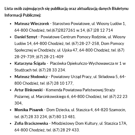
Lista osób zajmujących się publikacją oraz aktualizacją danych Biuletynu
Informacji Publicznej:
Mateusz Wieczorek
- Starostwo Powiatowe, ul. Wiosny Ludów 1,
64-800 Chodzież, tel.(67)2827261 w.14, (67 )28 12 714
Daniel Szmyt
- Powiatowe Centrum Pomocy Rodzinie, ul. Wiosny
Ludów 14, 64-800 Chodzież, tel. (67) 28-27-258, Dom Pomocy
Społecznej w Chodzieży, ul. Ujska 47, 64-800 Chodzież, tel. (67)
28-29-739; (67) 28-21-409
Katarzyna Ścigała
- Placówka Opiekuńczo-Wychowawcza nr 1 w
Studźcach tel. (67) 28 33 234.
Mateusz Słodowicz
- Powiatowy Urząd Pracy, ul. Składowa 5, 64-
800 Chodzież, tel. (67) 28 10 177,
Artur Binkowski
- Komenda Powiatowa Państwowej Straży
Pożarnej, ul. Marcinkowskiego 6, 64-800 Chodzież, tel .(67) 22 23
304,
- Dom Dziecka, ul. Staszica 4, 64-820 Szamocin,
Monika Pisarek
tel. (67) 28 33 234, (67) 80 13 481.
Zofia Braciszewska
- Młodzieżowy Dom Kultury, ul. Staszica 17A,
64-800 Chodzież, tel. (67) 28 29 433.