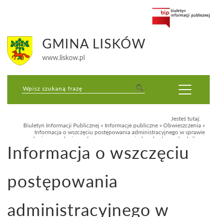
GMINA LISKÓW
www.liskow.pl
Jesteś tutaj:
Biuletyn Informacji Publicznej
»
Informacje publiczne
»
Obwieszczenia
»
Informacja o wszczęciu postępowania administracyjnego w sprawie
wydania pozwolenia wodnoprawnego w związku z budową chodnika w
Informacja o wszczęciu
miejscowości Nadzież
postępowania
administracyjnego w