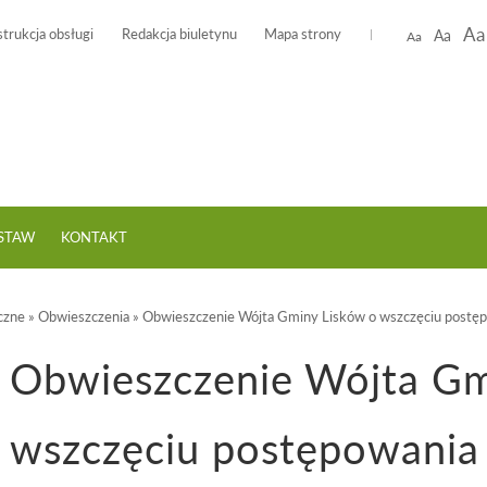
Aa
strukcja obsługi
Redakcja biuletynu
Mapa strony
Aa
Aa
USTAW
KONTAKT
czne
»
Obwieszczenia
»
Obwieszczenie Wójta Gminy Lisków o wszczęciu postępo
Obwieszczenie Wójta Gm
wszczęciu postępowania