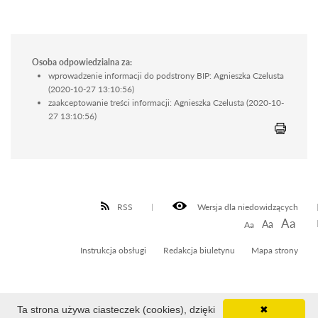
Osoba odpowiedzialna za:
wprowadzenie informacji do podstrony BIP: Agnieszka Czelusta
(2020-10-27 13:10:56)
zaakceptowanie treści informacji: Agnieszka Czelusta (2020-10-
27 13:10:56)
RSS
Wersja dla niedowidzących
Aa
Aa
Aa
Instrukcja obsługi
Redakcja biuletynu
Mapa strony
Ta strona używa ciasteczek (cookies), dzięki
✖
Liczba odsłon: 3804129