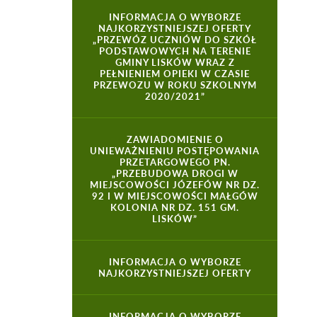
INFORMACJA O WYBORZE
NAJKORZYSTNIEJSZEJ OFERTY
„PRZEWÓZ UCZNIÓW DO SZKÓŁ
PODSTAWOWYCH NA TERENIE
GMINY LISKÓW WRAZ Z
PEŁNIENIEM OPIEKI W CZASIE
PRZEWOZU W ROKU SZKOLNYM
2020/2021”
ZAWIADOMIENIE O
UNIEWAŻNIENIU POSTĘPOWANIA
PRZETARGOWEGO PN.
„PRZEBUDOWA DROGI W
MIEJSCOWOŚCI JÓZEFÓW NR DZ.
92 I W MIEJSCOWOŚCI MAŁGÓW
KOLONIA NR DZ. 151 GM.
LISKÓW”
INFORMACJA O WYBORZE
NAJKORZYSTNIEJSZEJ OFERTY
INFORMACJA O WYBORZE