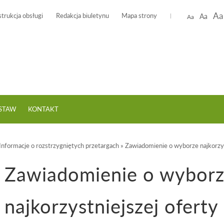
Aa
strukcja obsługi
Redakcja biuletynu
Mapa strony
Aa
Aa
USTAW
KONTAKT
Informacje o rozstrzygniętych przetargach
»
Zawiadomienie o wyborze najkorzyst
Zawiadomienie o wybor
najkorzystniejszej oferty 