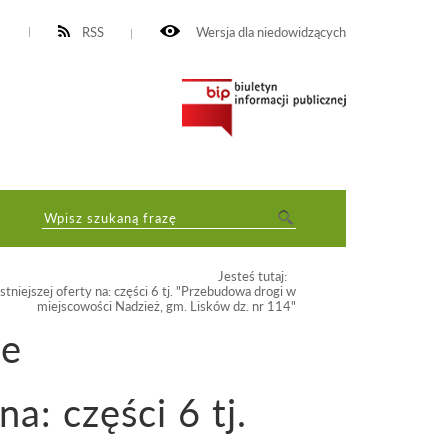
RSS
Wersja dla niedowidzących
Jesteś tutaj:
niejszej oferty na: części 6 tj. "Przebudowa drogi w
miejscowości Nadzież, gm. Lisków dz. nr 114"
ze
na: części 6 tj.