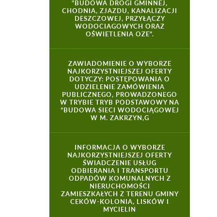
"BUDOWA DROGI GMINNEJ,
CHODNIA, ZJAZDU, KANALIZACJI
DESZCZOWEJ, PRZYŁĄCZY
WODOCIAGOWYCH ORAZ
OŚWIETLENIA OZE".
ZAWIADOMIENIE O WYBORZE
NAJKORZYSTNIEJSZEJ OFERTY
DOTYCZY: POSTĘPOWANIA O
UDZIELENIE ZAMÓWIENIA
PUBLICZNEGO, PROWADZONEGO
W TRYBIE TRYB PODSTAWOWY NA
”BUDOWA SIECI WODOCIĄGOWEJ
W M. ZAKRZYN,G
INFORMACJA O WYBORZE
NAJKORZYSTNIEJSZEJ OFERTY
ŚWIADCZENIE USŁUG
ODBIERANIA I TRANSPORTU
ODPADÓW KOMUNALNYCH Z
NIERUCHOMOŚCI
ZAMIESZKAŁYCH Z TERENU GMINY
CEKÓW-KOLONIA, LISKÓW I
MYCIELIN