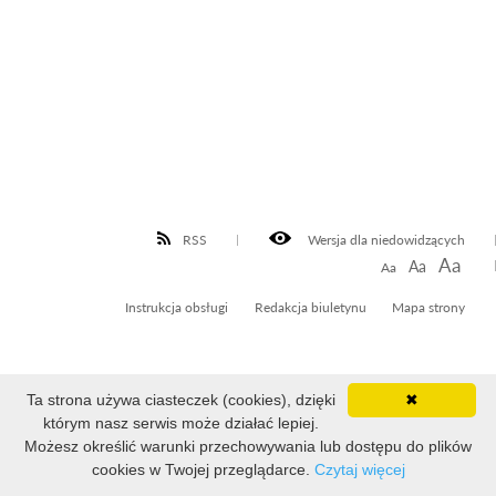
RSS
Wersja dla niedowidzących
Aa
Aa
Aa
Instrukcja obsługi
Redakcja biuletynu
Mapa strony
Ta strona używa ciasteczek (cookies), dzięki
✖
Liczba odsłon: 6343
którym nasz serwis może działać lepiej.
Ostatnia aktualizacja Biuletynu: 2026-04-30 10:08:49
Możesz określić warunki przechowywania lub dostępu do plików
cookies w Twojej przeglądarce.
Czytaj więcej
Projekt i realizacja: WOKISS