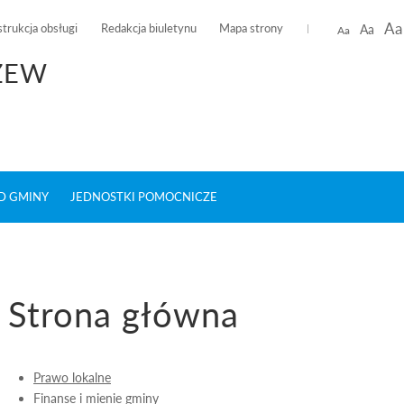
Aa
strukcja obsługi
Redakcja biuletynu
Mapa strony
Aa
Aa
ŻEW
D GMINY
JEDNOSTKI POMOCNICZE
Strona główna
Prawo lokalne
Finanse i mienie gminy