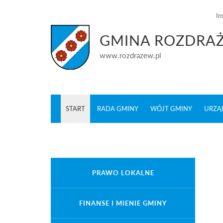
In
GMINA ROZDRA
www.rozdrazew.pl
START
RADA GMINY
WÓJT GMINY
URZĄ
PRAWO LOKALNE
FINANSE I MIENIE GMINY